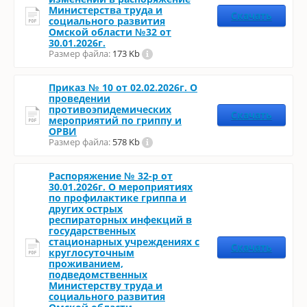
Министерства труда и
Скачать
социального развития
Омской области №32 от
30.01.2026г.
Размер файла:
173 Kb
Приказ № 10 от 02.02.2026г. О
проведении
противоэпидемических
Скачать
мероприятий по гриппу и
ОРВИ
Размер файла:
578 Kb
Распоряжение № 32-р от
30.01.2026г. О мероприятиях
по профилактике гриппа и
других острых
респираторных инфекций в
государственных
стационарных учреждениях с
Скачать
круглосуточным
проживанием,
подведомственных
Министерству труда и
социального развития