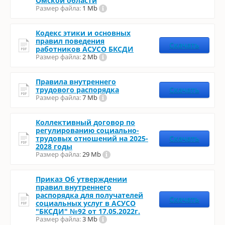
Омской области
Размер файла:
1 Mb
Кодекс этики и основных
правил поведения
Скачать
работников АСУСО БКСДИ
Размер файла:
2 Mb
Правила внутреннего
трудового распорядка
Скачать
Размер файла:
7 Mb
Коллективный договор по
регулированию социально-
трудовых отношений на 2025-
Скачать
2028 годы
Размер файла:
29 Mb
Приказ Об утверждении
правил внутреннего
распорядка для получателей
Скачать
социальных услуг в АСУСО
"БКСДИ" №92 от 17.05.2022г.
Размер файла:
3 Mb