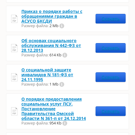
Приказ о порядке работы с
обращениями граждан в
Скачать
АСУСО БКСДИ
Размер файла:
2 Mb
Об основах социального
обслуживания N 442-ФЗ от
Скачать
28.12.2013
Размер файла:
614 Kb
О социальной защите
инвалидов N 181-ФЗ от
Скачать
24.11.1995
Размер файла:
1 Mb
О порядке предоставления
социальных услуг ПСУ.
Постановление
Скачать
Правительства Омской
области N 361-п от 24.12.2014
Размер файла:
954 Kb