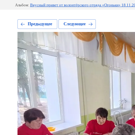
Альбом:
Вкусный привет от волонтёрского отряда «Огоньки» 18.11.2
Предыдущее
Следующее