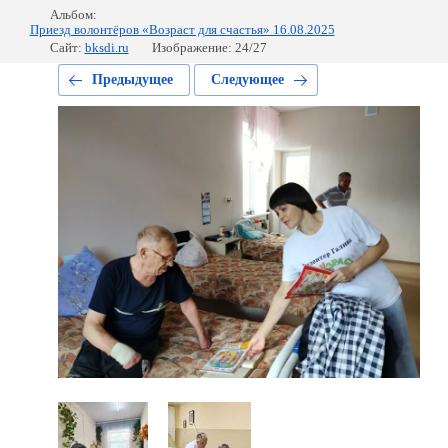
Альбом:
Приезд волонтёров «Возраст для счастья» 16.08.2025
Сайт:
bksdi.ru
Изображение: 24/27
Предыдущее
Следующее